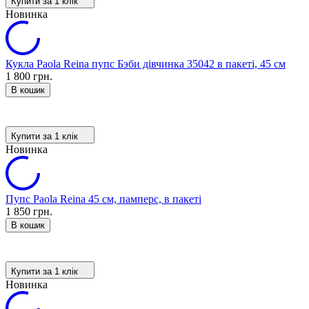
Купити за 1 клiк
Новинка
Кукла Paola Reina пупс Бэби дівчинка 35042 в пакеті, 45 см
1 800 грн.
В кошик
Купити за 1 клiк
Новинка
Пупс Paola Reina 45 см, памперс, в пакеті
1 850 грн.
В кошик
Купити за 1 клiк
Новинка