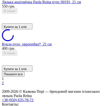
Лялька анатомічна Paola Reina пупс 00191, 21 см
550 грн.
В кошик
Купити за 1 клiк
Кукла пупс, европейка*, 21 см
400 грн.
В кошик
Купити за 1 клiк
Показати все
1
2
2009-2026 © Казкова Пері — брендовий магазин іспанських
ляльок Paola Reina
+38 (050) 635-78-72
Контакты: