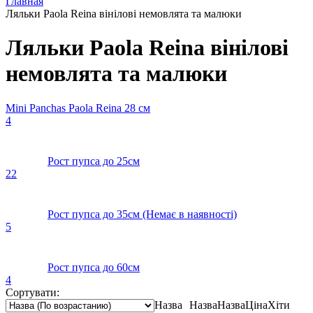
Главная
Ляльки Paola Reina вiнiловi немовлята та малюки
Ляльки Paola Reina вiнiловi
немовлята та малюки
Mini Panchas Paola Reina 28 cм
4
Рост пупса до 25см
22
Рост пупса до 35см (Немає в наявності)
5
Рост пупса до 60см
4
Сортувати:
Назва
Назва
Назва
Ціна
Хіти