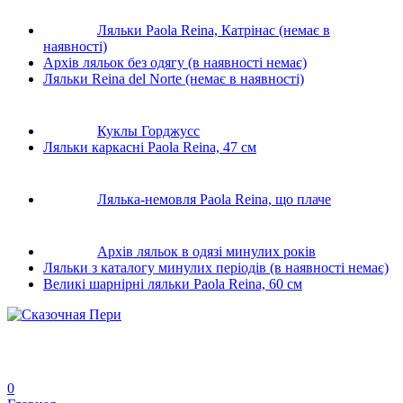
Ляльки Paola Reina, Катрiнас (немає в
наявності)
Архів ляльок без одягу (в наявності немає)
Ляльки Reina del Norte (немає в наявності)
Куклы Горджусс
Ляльки каркаснi Paola Reina, 47 см
Лялька-немовля Paola Reina, що плаче
Архів ляльок в одязі минулих років
Ляльки з каталогу минулих періодів (в наявності немає)
Великi шарнiрнi ляльки Paola Reina, 60 см
0