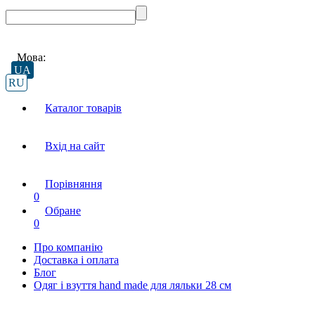
Мова:
UA
RU
Каталог товарів
Вхід на сайт
Порівняння
0
Обране
0
Про компанію
Доставка і оплата
Блог
Одяг і взуття hand made для ляльки 28 см