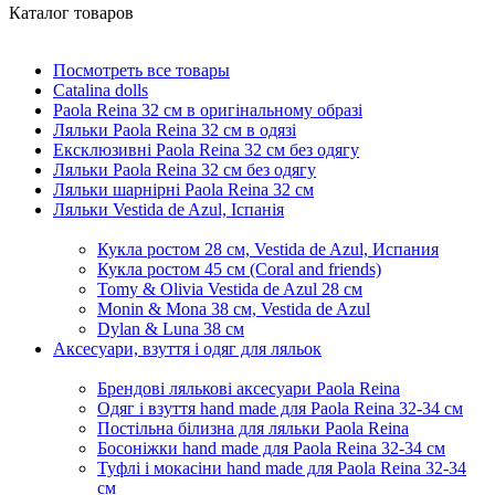
Каталог товаров
Посмотреть все товары
Catalina dolls
Paola Reina 32 см в оригінальному образі
Ляльки Paola Reina 32 см в одязi
Ексклюзивні Paola Reina 32 см без одягу
Ляльки Paola Reina 32 см без одягу
Ляльки шарнiрнi Paola Reina 32 см
Ляльки Vestida de Azul, Iспанiя
Кукла ростом 28 см, Vestida de Azul, Испания
Кукла ростом 45 см (Coral and friends)
Tomy & Olivia Vestida de Azul 28 см
Monin & Mona 38 см, Vestida de Azul
Dylan & Luna 38 см
Аксесуари, взуття і одяг для ляльок
Брендові лялькові аксесуари Paola Reina
Одяг і взуття hand made для Paola Reina 32-34 см
Постільна білизна для ляльки Paola Reina
Босоніжки hand made для Paola Reina 32-34 см
Туфлі і мокасіни hand made для Paola Reina 32-34
см