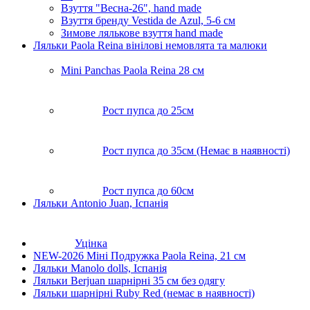
Взуття "Весна-26", hand made
Взуття бренду Vestida de Аzul, 5-6 см
Зимове лялькове взуття hand made
Ляльки Paola Reina вiнiловi немовлята та малюки
Mini Panchas Paola Reina 28 cм
Рост пупса до 25см
Рост пупса до 35см (Немає в наявності)
Рост пупса до 60см
Ляльки Antonio Juan, Іспанія
Уцінка
NEW-2026 Мiнi Подружка Paola Reina, 21 см
Ляльки Manolo dolls, Icпанiя
Ляльки Berjuan шарнірні 35 см без одягу
Ляльки шарнірні Ruby Red (немає в наявності)