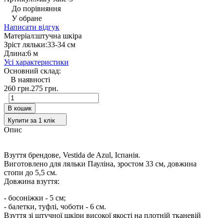
До порівняння
У обране
Написати відгук
Матеріал:
штучна шкіра
Зріст ляльки:
33-34 см
Длина:
6 м
Усі характеристики
Основний склад:
В наявності
260 грн.
275 грн.
В кошик
Купити за 1 клiк
Опис
Взуття брендове, Vestida de Azul, Іспанія.
Виготовлено для ляльки Пауліна, зростом 33 см, довжина
стопи до 5,5 см.
Довжина взуття:
- босоніжки - 5 см;
- балетки, туфлі, чоботи - 6 см.
Взуття зі штучної шкіри високої якості на плотній тканевій