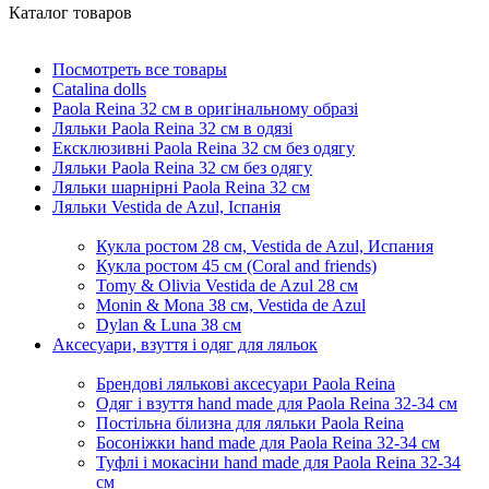
Каталог товаров
Посмотреть все товары
Catalina dolls
Paola Reina 32 см в оригінальному образі
Ляльки Paola Reina 32 см в одязi
Ексклюзивні Paola Reina 32 см без одягу
Ляльки Paola Reina 32 см без одягу
Ляльки шарнiрнi Paola Reina 32 см
Ляльки Vestida de Azul, Iспанiя
Кукла ростом 28 см, Vestida de Azul, Испания
Кукла ростом 45 см (Coral and friends)
Tomy & Olivia Vestida de Azul 28 см
Monin & Mona 38 см, Vestida de Azul
Dylan & Luna 38 см
Аксесуари, взуття і одяг для ляльок
Брендові лялькові аксесуари Paola Reina
Одяг і взуття hand made для Paola Reina 32-34 см
Постільна білизна для ляльки Paola Reina
Босоніжки hand made для Paola Reina 32-34 см
Туфлі і мокасіни hand made для Paola Reina 32-34
см