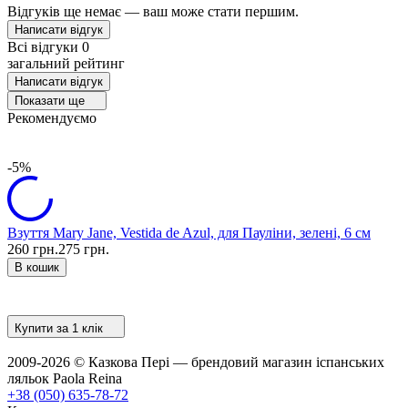
Відгуків ще немає — ваш може стати першим.
Написати відгук
Всі відгуки
0
загальний рейтинг
Написати відгук
Показати ще
Рекомендуємо
-5%
Взуття Mary Jane, Vestida de Azul, для Пауліни, зелені, 6 см
В
260 грн.
275 грн.
2
В кошик
Купити за 1 клiк
2009-2026 © Казкова Пері — брендовий магазин іспанських
ляльок Paola Reina
+38 (050) 635-78-72