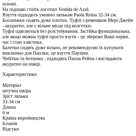
основі.
На підошві стоїть логотип Vestida de Azul.
Взуття підходить умовно лялькам Paola Reina 32-34 см.
Босоніжки сидять дуже плотно. Туфлі з ремешком Мері Джейн
- акуратно, але є вільне місце під колготки.
Туфлі одягаються без розстебування. Застібка функціональна,
але якщо можна туфлі просто взути - це збереже Ваші нерви,
час і стан хлястика.
Балетки сидять дуже вільно, не рекомендуємо їх купувати
виключно для Паолки, це взуття Пауліни.
Чобітки та ботинки - підходять Паола Рейна і виглядають
акуратно на ніжці.
Характеристики
Матеріал
штучна шкіра
Зріст ляльки
33-34 см
Длина
6 м
Країна виробництва
Іспанія
Відгуки