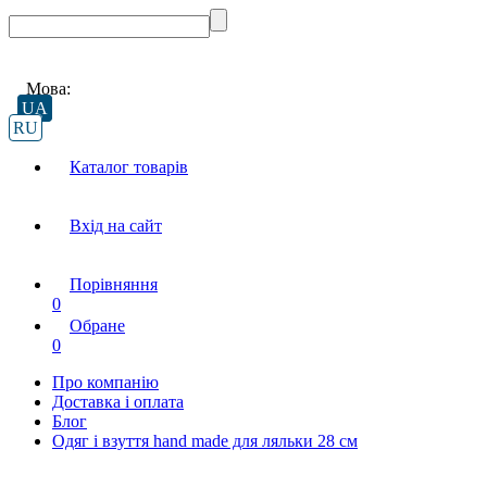
Мова:
UA
RU
Каталог товарів
Вхід на сайт
Порівняння
0
Обране
0
Про компанію
Доставка і оплата
Блог
Одяг і взуття hand made для ляльки 28 см