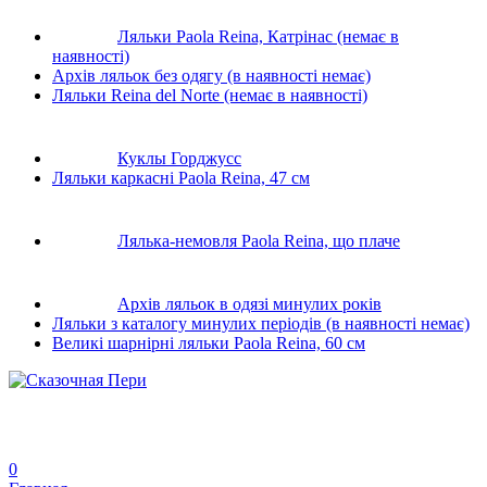
Ляльки Paola Reina, Катрiнас (немає в
наявності)
Архів ляльок без одягу (в наявності немає)
Ляльки Reina del Norte (немає в наявності)
Куклы Горджусс
Ляльки каркаснi Paola Reina, 47 см
Лялька-немовля Paola Reina, що плаче
Архів ляльок в одязі минулих років
Ляльки з каталогу минулих періодів (в наявності немає)
Великi шарнiрнi ляльки Paola Reina, 60 см
0