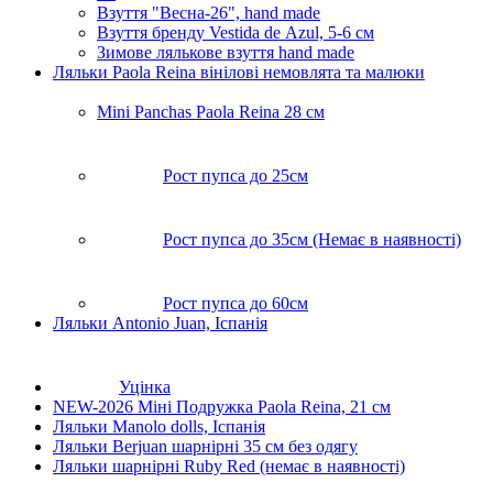
Взуття "Весна-26", hand made
Взуття бренду Vestida de Аzul, 5-6 см
Зимове лялькове взуття hand made
Ляльки Paola Reina вiнiловi немовлята та малюки
Mini Panchas Paola Reina 28 cм
Рост пупса до 25см
Рост пупса до 35см (Немає в наявності)
Рост пупса до 60см
Ляльки Antonio Juan, Іспанія
Уцінка
NEW-2026 Мiнi Подружка Paola Reina, 21 см
Ляльки Manolo dolls, Icпанiя
Ляльки Berjuan шарнірні 35 см без одягу
Ляльки шарнірні Ruby Red (немає в наявності)