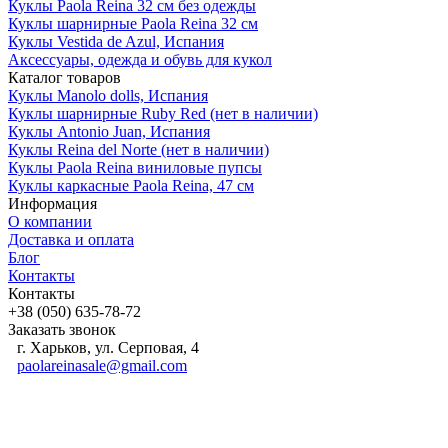
Куклы Paola Reina 32 см без одежды
Куклы шарнирные Paola Reina 32 см
Куклы Vestida de Azul, Испания
Аксессуары, одежда и обувь для кукол
Каталог товаров
Куклы Manolo dolls, Испания
Куклы шарнирные Ruby Red (нет в наличии)
Куклы Antonio Juan, Испания
Куклы Reina del Norte (нет в наличии)
Куклы Paola Reina виниловые пупсы
Куклы каркасные Paola Reina, 47 см
Информация
О компании
Доставка и оплата
Блог
Контакты
Контакты
+38 (050) 635-78-72
Заказать звонок
г. Харьков, ул. Серповая, 4
paolareinasale@gmail.com