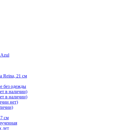
 Azul
 Reina, 21 см
е без одежды
ет в наличии)
нет в наличии)
ичии нет)
аличии)
47 см
звученная
х лет