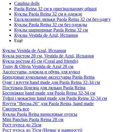
Catalina dolls
Paola Reina 32 см в оригінальному образі
Куклы Paola Reina 32 см в одежде
Ексклюзивні ляльки Paola Reina 32 см без одягу
Куклы Paola Reina 32 см без одежды
Куклы шарнирные Paola Reina 32 см
Куклы Vestida de Azul, Испания
Ещё
Куклы Vestida de Azul, Испания
Кукла ростом 28 см, Vestida de Azul, Испания
Кукла ростом 45 см (Coral and friends)
Tomy & Olivia Vestida de Azul 28 см
Аксессуары, одежда и обувь для кукол
Брендовые кукольные аксессуары Paola Reina
Одяг і взуття hand made для Paola Reina 32-34 см
Постільна білизна для ляльки Paola Reina
Босоніжки hand made для Paola Reina 32-34 см
Туфлі і мокасіни hand made для Paola Reina 32-34 см
Взуття "Весна-26" для Paola Reina, hand made
Смотреть все
Куклы Paola Reina виниловые пупсы
Mini Panchas Paola Reina 28 cм
Рост пупса до 25см
Рост пупса до 35см (Немає в наявності)