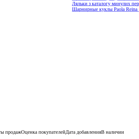
Ляльки з каталогу минулих пері
Шарнирные куклы Paola Reina 
ы продаж
Оценка
покупателей
Дата добавления
В наличии