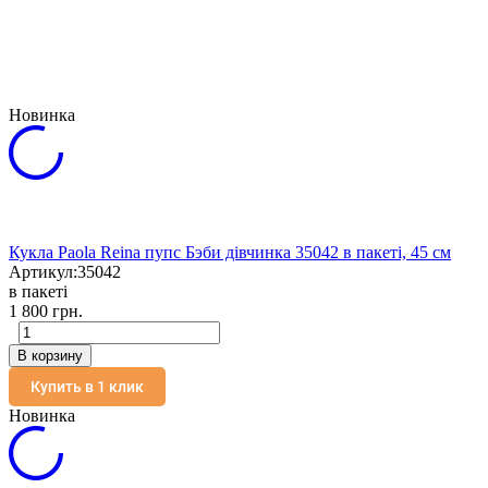
Новинка
Кукла Paola Reina пупс Бэби дівчинка 35042 в пакеті, 45 см
Артикул:
35042
в пакеті
1 800 грн.
В корзину
Купить в 1 клик
Новинка