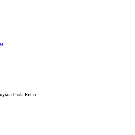
см
укол Paola Reina