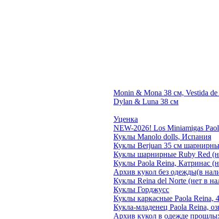
Monin & Mona 38 см, Vestida de
Dylan & Luna 38 см
Уценка
NEW-2026! Los Miniamigas Paola
Куклы Manolo dolls, Испания
Куклы Berjuan 35 cм шарнирны
Куклы шарнирные Ruby Red (н
Куклы Paola Reina, Катринас (
Архив кукол без одежды(в нал
Куклы Reina del Norte (нет в н
Куклы Горджусс
Куклы каркасные Paola Reina, 
Кукла-младенец Paola Reina, о
Архив кукол в одежде прошлы