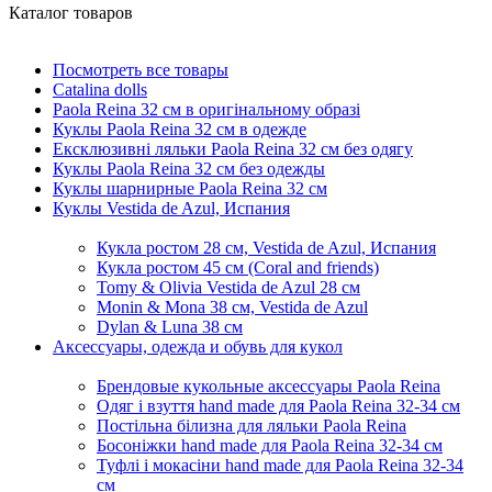
Каталог товаров
Посмотреть все товары
Catalina dolls
Paola Reina 32 см в оригінальному образі
Куклы Paola Reina 32 см в одежде
Ексклюзивні ляльки Paola Reina 32 см без одягу
Куклы Paola Reina 32 см без одежды
Куклы шарнирные Paola Reina 32 см
Куклы Vestida de Azul, Испания
Кукла ростом 28 см, Vestida de Azul, Испания
Кукла ростом 45 см (Coral and friends)
Tomy & Olivia Vestida de Azul 28 см
Monin & Mona 38 см, Vestida de Azul
Dylan & Luna 38 см
Аксессуары, одежда и обувь для кукол
Брендовые кукольные аксессуары Paola Reina
Одяг і взуття hand made для Paola Reina 32-34 см
Постільна білизна для ляльки Paola Reina
Босоніжки hand made для Paola Reina 32-34 см
Туфлі і мокасіни hand made для Paola Reina 32-34
см