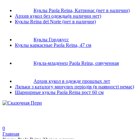
Куклы Paola Reina, Катринас (нет в наличии)
Архив кукол без одежды(в наличии нет)
Куклы Reina del Norte (нет в наличии)
Куклы Горджусс
Куклы каркасные Paola Reina, 47 см
Кукла-младенец Paola Reina, озвученная
Архив кукол в одежде прошлых лет
Ляльки з каталогу минулих періодів (в наявності немає)
Шарнирные куклы Paola Reina рост 60 см
0
Главная