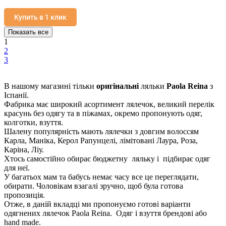
Купить в 1 клик
Показать все
1
2
3
В нашому магазині тільки
оригінальні
ляльки
Paola Reina
з
Іспанії.
Фабрика має широкий асортимент лялечок, великий перелік
красунь без одягу та в піжамах, окремо пропонують одяг,
колготки, взуття.
Шалену популярність мають лялечки з довгим волоссям
Карла, Маніка, Керол Рапунцелі, лімітовані Лаура, Роза,
Каріна, Ліу.
Хтось самостійно обирає бюджетну ляльку і підбирає одяг
для неї.
У багатьох мам та бабусь немає часу все це переглядати,
обирати. Чоловікам взагалі зручно, щоб була готова
пропозиція.
Отже, в даній вкладці ми пропонуємо готові варіанти
одягнених лялечок Paola Reina. Одяг і взуття брендові або
hand made.