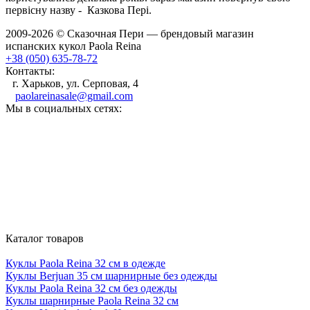
первісну назву - Казкова Пері.
2009-2026 © Сказочная Пери — брендовый магазин
испанских кукол Paola Reina
+38 (050) 635-78-72
Контакты:
г. Харьков, ул. Серповая, 4
paolareinasale@gmail.com
Мы в социальных сетях:
Каталог товаров
Куклы Paola Reina 32 см в одежде
Куклы Berjuan 35 cм шарнирные без одежды
Куклы Paola Reina 32 см без одежды
Куклы шарнирные Paola Reina 32 см