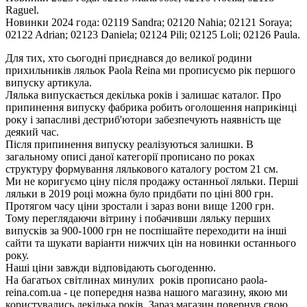
Raguel.
Новинки 2024 года: 02119 Sandra; 02120 Nahia; 02121 Soraya;
02122 Adrian; 02123 Daniela; 02124 Pili; 02125 Loli; 02126 Paula.
Для тих, хто сьогодні приєднався до великої родини
прихильників ляльок Paola Reina ми прописуємо рік першого
випуску артикула.
Лялька випускається декілька років і залишає каталог. Про
припинення випуску фабрика робить оголошення наприкінці
року і запасливі дестриб'ютори забезпечують наявність ще
деякий час.
Після припинення випуску реалізуються залишки. В
загальному описі даної категорії прописано по роках
структуру формування лялькового каталогу ростом 21 см.
Ми не коригуємо ціну після продажу останньої ляльки. Перші
ляльки в 2019 році можна було придбати по ціні 800 грн.
Протягом часу ціни зростали і зараз вони вище 1200 грн.
Тому переглядаючи вітрину і побачивши ляльку перших
випусків за 900-1000 грн не поспішайте переходити на інші
сайти та шукати варіанти нижчих цін на новинки останнього
року.
Наші ціни завжди відповідають сьогоденню.
На багатьох світлинах минулих років прописано paola-
reina.com.ua - це попередня назва нашого магазину, якою ми
користувались декілька років. Зараз магазин повернув свою