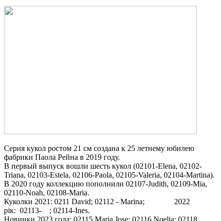
Серия кукол ростом 21 см создана к 25 летнему юбилею
фабрики Паола Рейна в 2019 году.
В первый выпуск вошли шесть кукол (02101-Elena, 02102-
Triana, 02103-Estela, 02106-Paola, 02105-Valeria, 02104-Martina).
В 2020 году коллекцию пополнили 02107-Judith, 02109-Mia,
02110-Noah, 02108-Maria.
Куколки 2021: 0211 David; 02112 - Marina; 2022
рік: 02113- ; 02114-Ines.
Новинки 2023 года: 02115 Maria Jose; 02116 Noelia; 02118