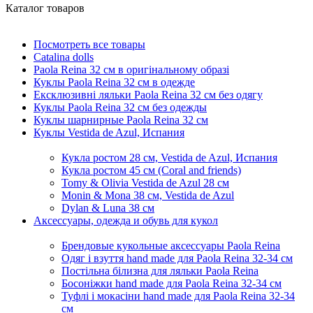
Каталог товаров
Посмотреть все товары
Catalina dolls
Paola Reina 32 см в оригінальному образі
Куклы Paola Reina 32 см в одежде
Ексклюзивні ляльки Paola Reina 32 см без одягу
Куклы Paola Reina 32 см без одежды
Куклы шарнирные Paola Reina 32 см
Куклы Vestida de Azul, Испания
Кукла ростом 28 см, Vestida de Azul, Испания
Кукла ростом 45 см (Coral and friends)
Tomy & Olivia Vestida de Azul 28 см
Monin & Mona 38 см, Vestida de Azul
Dylan & Luna 38 см
Аксессуары, одежда и обувь для кукол
Брендовые кукольные аксессуары Paola Reina
Одяг і взуття hand made для Paola Reina 32-34 см
Постільна білизна для ляльки Paola Reina
Босоніжки hand made для Paola Reina 32-34 см
Туфлі і мокасіни hand made для Paola Reina 32-34
см