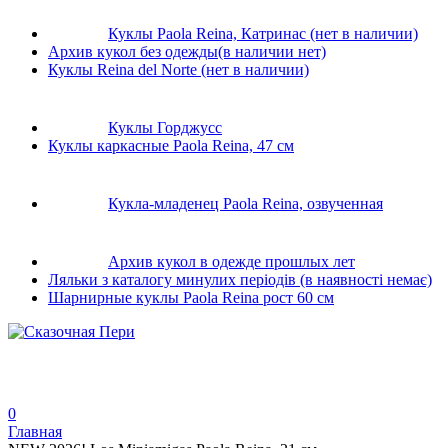
Куклы Paola Reina, Катринас (нет в наличии)
Архив кукол без одежды(в наличии нет)
Куклы Reina del Norte (нет в наличии)
Куклы Горджусс
Куклы каркасные Paola Reina, 47 см
Кукла-младенец Paola Reina, озвученная
Архив кукол в одежде прошлых лет
Ляльки з каталогу минулих періодів (в наявності немає)
Шарнирные куклы Paola Reina рост 60 см
0
Главная