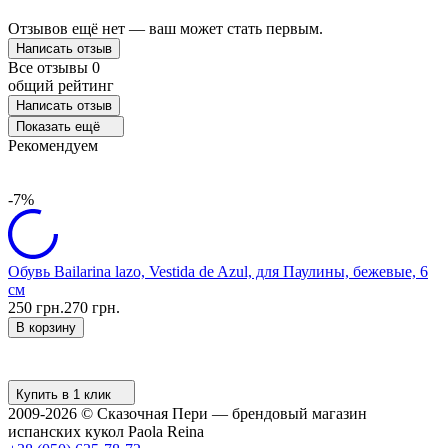
Отзывов ещё нет — ваш может стать первым.
Написать отзыв
Все отзывы
0
общий рейтинг
Написать отзыв
Показать ещё
Рекомендуем
-7%
Обувь Bailarina lazo, Vestida de Azul, для Паулины, бежевые, 6
К
см
2
250 грн.
270 грн.
В корзину
Купить в 1 клик
2009-2026 © Сказочная Пери — брендовый магазин
испанских кукол Paola Reina