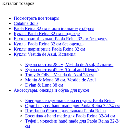
Каталог товаров
Посмотреть все товары
Catalina dolls
Paola Reina 32 см в оригінальному образі
Куклы Paola Reina 32 см в одежде
Ексклюзивні ляльки Paola Reina 32 см без одягу
Куклы Paola Reina 32 см без одежды
Куклы шарнирные Paola Reina 32 см
Куклы Vestida de Azul, Испания
Кукла ростом 28 см, Vestida de Azul, Испания
Кукла ростом 45 см (Coral and friends)
Tomy & Olivia Vestida de Azul 28 см
Monin & Mona 38 см, Vestida de Azul
Dylan & Luna 38 см
Аксессуары, одежда и обувь для кукол
Брендовые кукольные аксессуары Paola Reina
Одяг і взуття hand made для Paola Reina 32-34 см
Постільна білизна для ляльки Paola Reina
Босоніжки hand made для Paola Reina 32-34 см
Туфлі і мокасіни hand made для Paola Reina 32-34
см