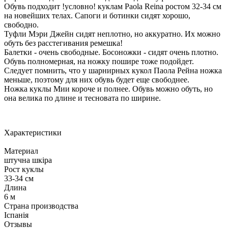
Обувь подходит !условно! куклам Paola Reina ростом 32-34 см
на новейших телах. Сапоги и ботинки сидят хорошо,
свободно.
Туфли Мэри Джейн сидят неплотно, но аккуратно. Их можно
обуть без расстегивания ремешка!
Балетки - очень свободные. Босоножки - сидят очень плотно.
Обувь полномерная, на ножку пошире тоже подойдет.
Следует помнить, что у шарнирных кукол Паола Рейна ножка
меньше, поэтому для них обувь будет еще свободнее.
Ножка куклы Мии короче и полнее. Обувь можно обуть, но
она велика по длине и тесновата по ширине.
Характеристики
Материал
штучна шкіра
Рост куклы
33-34 см
Длина
6 м
Страна производства
Іспанія
Отзывы