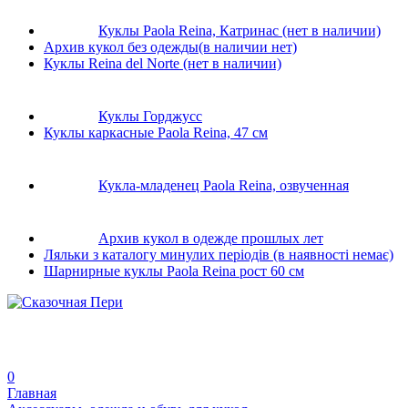
Куклы Paola Reina, Катринас (нет в наличии)
Архив кукол без одежды(в наличии нет)
Куклы Reina del Norte (нет в наличии)
Куклы Горджусс
Куклы каркасные Paola Reina, 47 см
Кукла-младенец Paola Reina, озвученная
Архив кукол в одежде прошлых лет
Ляльки з каталогу минулих періодів (в наявності немає)
Шарнирные куклы Paola Reina рост 60 см
0
Главная