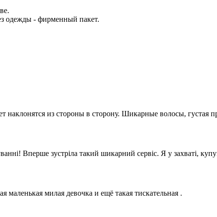
ве.
без одежды - фирменный пакет.
т наклонятся из стороны в сторону. Шикарные волосы, густая п
анні! Вперше зустріла такий шикарний сервіс. Я у захваті, куп
ая маленькая милая девочка и ещё такая тискательная .