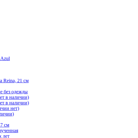
 Azul
 Reina, 21 см
е без одежды
ет в наличии)
нет в наличии)
ичии нет)
аличии)
47 см
звученная
х лет