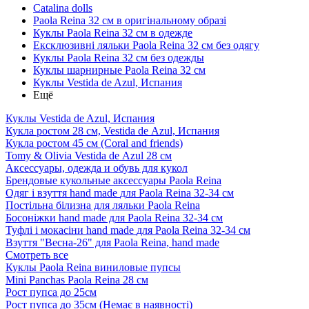
Catalina dolls
Paola Reina 32 см в оригінальному образі
Куклы Paola Reina 32 см в одежде
Ексклюзивні ляльки Paola Reina 32 см без одягу
Куклы Paola Reina 32 см без одежды
Куклы шарнирные Paola Reina 32 см
Куклы Vestida de Azul, Испания
Ещё
Куклы Vestida de Azul, Испания
Кукла ростом 28 см, Vestida de Azul, Испания
Кукла ростом 45 см (Coral and friends)
Tomy & Olivia Vestida de Azul 28 см
Аксессуары, одежда и обувь для кукол
Брендовые кукольные аксессуары Paola Reina
Одяг і взуття hand made для Paola Reina 32-34 см
Постільна білизна для ляльки Paola Reina
Босоніжки hand made для Paola Reina 32-34 см
Туфлі і мокасіни hand made для Paola Reina 32-34 см
Взуття "Весна-26" для Paola Reina, hand made
Смотреть все
Куклы Paola Reina виниловые пупсы
Mini Panchas Paola Reina 28 cм
Рост пупса до 25см
Рост пупса до 35см (Немає в наявності)