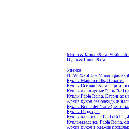
Monin & Mona 38 см, Vestida de
Dylan & Luna 38 см
Уценка
NEW-2026! Los Miniamigas Paola
Куклы Manolo dolls, Испания
Куклы Berjuan 35 cм шарнирны
Куклы шарнирные Ruby Red (н
Куклы Paola Reina, Катринас (
Архив кукол без одежды(в нал
Куклы Reina del Norte (нет в н
Куклы Горджусс
Куклы каркасные Paola Reina, 
Кукла-младенец Paola Reina, о
Архив кукол в одежде прошлы