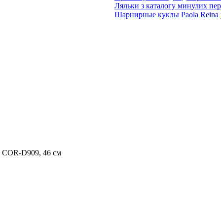
Ляльки з каталогу минулих пері
Шарнирные куклы Paola Reina 
l , COR-D909, 46 cм