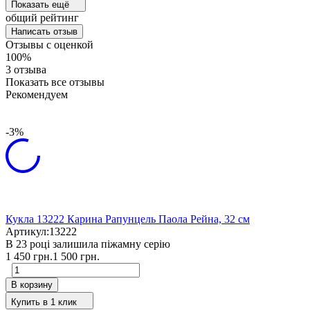
Показать ещё
общий рейтинг
Написать отзыв
Отзывы с оценкой
100%
3 отзыва
Показать все отзывы
Рекомендуем
-3%
Кукла 13222 Карина Рапунцель Паола Рейна, 32 см
Артикул:
13222
В 23 році залишила піжамну серію
1 450 грн.
1 500 грн.
В корзину
Купить в 1 клик